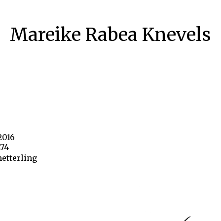
Mareike Rabea Knevels
2016
274
etterling