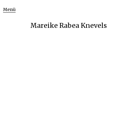
Menü
Mareike Rabea Knevels
Oktober 16, 2019
900 × 900
PleaseMisterPostman