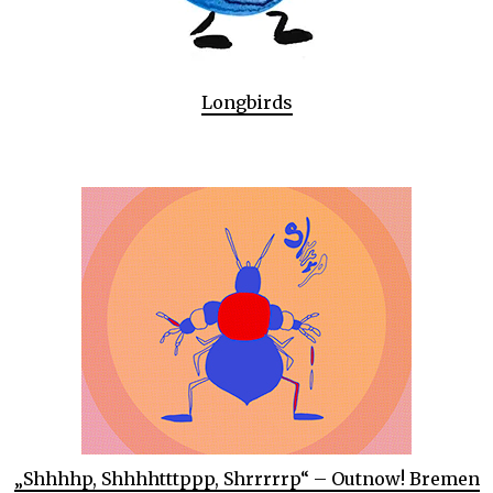
Longbirds
„Shhhhp, Shhhhtttppp, Shrrrrrp“ – Outnow! Bremen